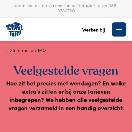
Neem contact op via ons
contactformulier
of via 088-
0780780
S
k
Werken bij
i
p
t
o
Informatie
FAQ
c
o
Veelgestelde vragen
n
t
Hoe zit het precies met wendagen? En welke
e
n
extra’s zitten er bij onze tarieven
t
inbegrepen? We hebben alle veelgestelde
vragen verzameld in een handig overzicht.