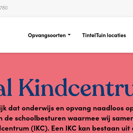
0780
Opvangsoorten
TintelTuin locaties
al Kindcentr
jk dat onderwijs en opvang naadloos op
n de schoolbesturen waarmee wij samen
dcentrum (IKC). Een IKC kan bestaan uit 