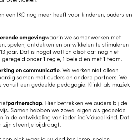
ar overvloeien.
n een IKC nog meer heeft voor kinderen, ouders en
lerende omgeving
waarin we samenwerken met
n, spelen, ontdekken en ontwikkelen te stimuleren
 13 jaar. Dat is nogal wat! En alsof dat nog niet
s geregeld onder 1 regie, 1 beleid en met 1 team.
rking en communicatie
. We werken niet alleen
waardig samen met ouders en andere partners. We
 vanuit een gedeelde pedagogie. Klinkt als muziek
partnerschap
ief
. Hier betrekken we ouders bij de
ijs. Samen hebben we zowel eigen als gedeelde
 in de ontwikkeling van ieder individueel kind. Dat
zijn steentje bijdraagt.
 een plek waar jouw kind kan leren, spelen,