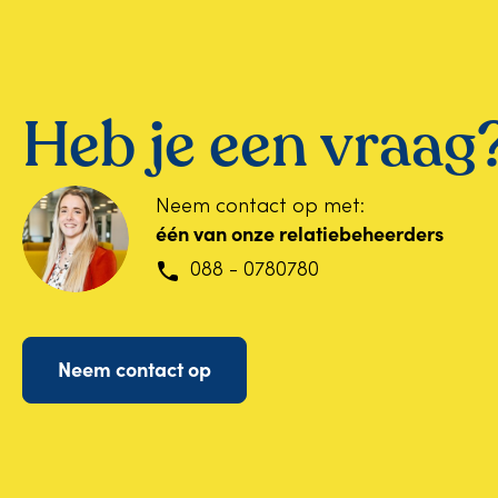
t
i
e
Heb je een vraag
Neem contact op met:
één van onze relatiebeheerders
088 - 0780780
Neem contact op