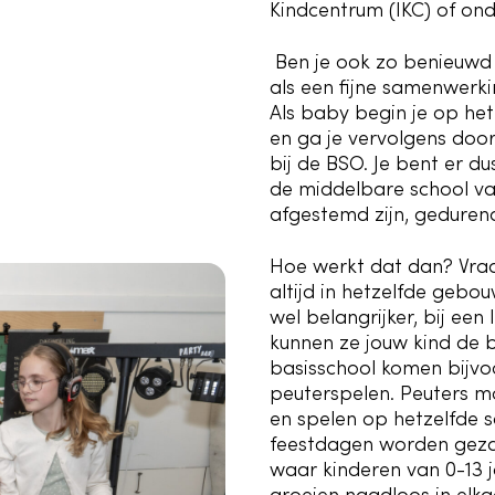
Kindcentrum (IKC) of ond
Ben je ook zo benieuwd 
als een fijne samenwerki
Als baby begin je op het
en ga je vervolgens door
bij de BSO. Je bent er d
de middelbare school va
afgestemd zijn, gedurend
Hoe werkt dat dan? Vraag
altijd in hetzelfde gebo
wel belangrijker, bij ee
kunnen ze jouw kind de 
basisschool komen bijvo
peuterspelen. Peuters m
en spelen op hetzelfde s
feestdagen worden gezam
waar kinderen van 0-13 ja