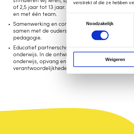
stimuleren wij leren, spelen, ontdekken en ontwik
verstrekt of die ze hebben v
of 2,5 jaar tot 13 jaar. Opvang en onderwijs onde
en met één team.
T
Noodzakelijk
o
Samenwerking en communicatie. We werken respe
e
samen met de ouders en andere partners vanuit
s
pedagogie.
t
Educatief partnerschap. Wij betrekken ouders bi
e
onderwijs. In de ontwikkeling van ieder individue
Weigeren
m
onderwijs, opvang en kind ieder eigen en gedeel
m
verantwoordelijkheden.
i
n
g
s
s
e
l
e
c