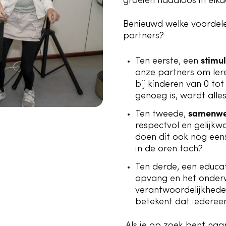
groeien naadloos in elka
Benieuwd welke voordele
partners?
stimu
Ten eerste, een
onze partners om lere
bij kinderen van 0 tot
genoeg is, wordt alle
samenwe
Ten tweede,
respectvol en gelijk
doen dit ook nog eens
in de oren toch?
Ten derde, een educat
opvang en het onderw
verantwoordelijkheden
betekent dat iedereen 
Als je op zoek bent naar