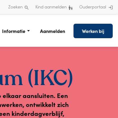
Zoeken
Kind aanmelden
Ouderportaal
Informatie
Aanmelden
Werken bij
um (IKC)
 elkaar aansluiten. Een
werken, ontwikkelt zich
een kinderdagverblijf,