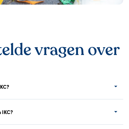
telde vragen over
IKC?
n IKC?