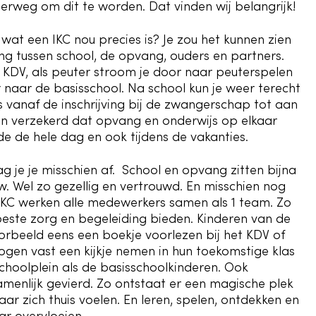
erweg om dit te worden. Dat vinden wij belangrijk!
wat een IKC nou precies is? Je zou het kunnen zien
ng tussen school, de opvang, ouders en partners.
 KDV, als peuter stroom je door naar peuterspelen
 naar de basisschool. Na school kun je weer terecht
us vanaf de inschrijving bij de zwangerschap tot aan
n verzekerd dat opvang en onderwijs op elkaar
e de hele dag en ook tijdens de vakanties.
 je je misschien af.
School en opvang zitten bijna
uw. Wel zo gezellig en vertrouwd. En misschien nog
n IKC werken alle medewerkers samen als 1 team. Zo
beste zorg en begeleiding bieden. Kinderen van de
orbeeld eens een boekje voorlezen bij het KDV of
ogen vast een kijkje nemen in hun toekomstige klas
choolplein als de basisschoolkinderen. Ook
enlijk gevierd. Zo ontstaat er een magische plek
ar zich thuis voelen. En leren, spelen, ontdekken en