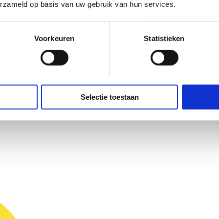
kelen bij kinderen van 0
erzameld op basis van uw gebruik van hun services.
r één regie, één beleid
Voorkeuren
Statistieken
ctvol en gelijkwaardig
 een gedeelde
j de opvang en het
el kind hebben ouders,
Selectie toestaan
de