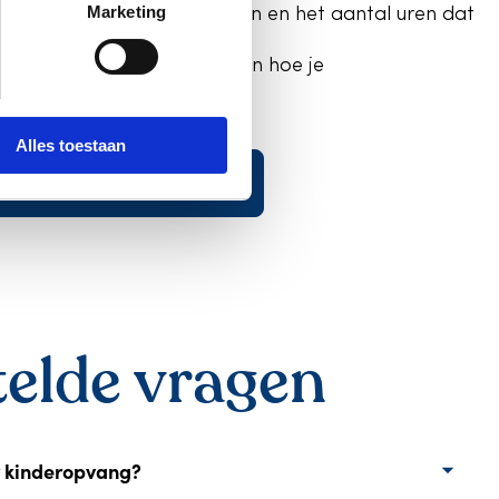
Marketing
ar je gezinssituatie, inkomen en het aantal uren dat
je graag uit hoe dit werkt en hoe je
angtoeslag aanvraagt.
Alles toestaan
ver kinderopvangtoeslag
telde vragen
r kinderopvang?