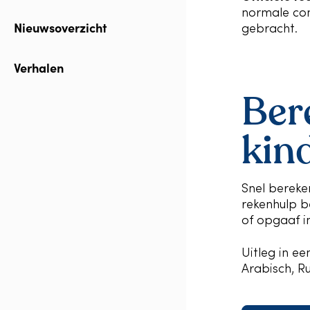
normale con
Nieuwsoverzicht
gebracht.
Verhalen
Ber
kin
Snel bereke
rekenhulp be
of opgaaf i
Uitleg in e
Arabisch, R