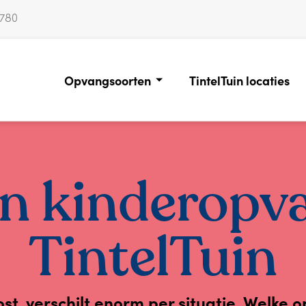
0780
Opvangsoorten
TintelTuin locaties
n kinderopva
TintelTuin
t, verschilt enorm per situatie. Welke 