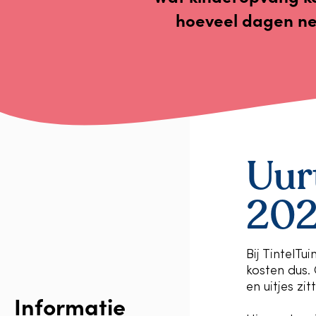
hoeveel dagen nee
Uur
20
Bij TintelT
kosten dus. 
en uitjes zi
Informatie