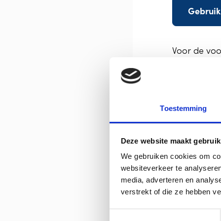
Gebruik
Voor de voo
rekenhulp:
Rekenhul
Rekenhul
Toestemming
Deze website maakt gebruik
We gebruiken cookies om cont
websiteverkeer te analyseren
media, adverteren en analys
verstrekt of die ze hebben v
T