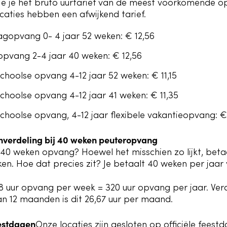
ie je het bruto uurtarief van de meest voorkomende 
aties hebben een afwijkend tarief.
agopvang 0- 4 jaar 52 weken: € 12,56
opvang 2-4 jaar 40 weken: € 12,56
choolse opvang 4-12 jaar 52 weken: € 11,15
choolse opvang 4-12 jaar 41 weken: € 11,35
choolse opvang, 4-12 jaar flexibele vakantieopvang: € 
enverdeling bij 40 weken peuteropvang
 40 weken opvang? Hoewel het misschien zo lijkt, betaa
en. Hoe dat precies zit? Je betaalt 40 weken per jaa
8 uur opvang per week = 320 uur opvang per jaar. Verd
an 12 maanden is dit 26,67 uur per maand.
eestdagen
Onze locaties zijn gesloten op officiële feestd