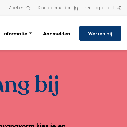
Zoeken
Kind aanmelden
Ouderportaal
Informatie
Aanmelden
Werken bij
ng bij
opvangvorm kies je en