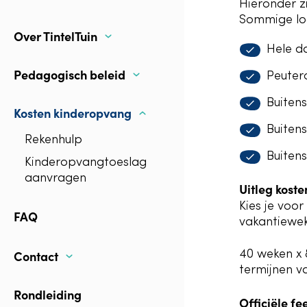
Hieronder z
Sommige loc
Over TintelTuin
Hele d
Pedagogisch beleid
Peuter
Buitens
Kosten kinderopvang
Buitens
Rekenhulp
Buitens
Kinderopvangtoeslag
aanvragen
Uitleg kost
Kies je voor
FAQ
vakantiewek
Contact
40 weken x 
termijnen v
Rondleiding
Officiële f