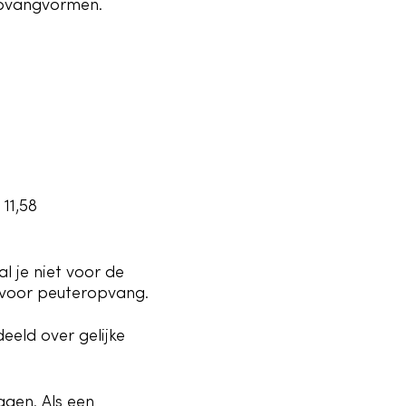
opvangvormen.
11,58
l je niet voor de
r voor peuteropvang.
eeld over gelijke
agen. Als een