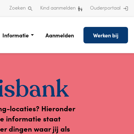
Zoeken
Kind aanmelden
Ouderportaal
Informatie
Aanmelden
Werken bij
isbank
ng-locaties? Hieronder
he informatie staat
r dingen waar jij als