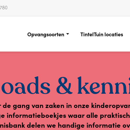
0780
Opvangsoorten
TintelTuin locaties
oads & kenn
r de gang van zaken in onze kinderopva
ge informatieboekjes waar alle praktisc
nisbank delen we handige informatie ove