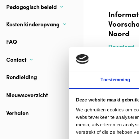
Pedagogisch beleid
Informat
Voorscho
Kosten kinderopvang
Noord
FAQ
Download
Contact
Rondleiding
Toestemming
Informat
Nieuwsoverzicht
Deze website maakt gebruik
Tijstroo
We gebruiken cookies om cont
Verhalen
Download
websiteverkeer te analyseren
media, adverteren en analys
verstrekt of die ze hebben v