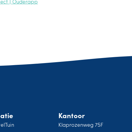
ect | Ouderapp
atie
Kantoor
elTuin
Klaprozenweg 75F