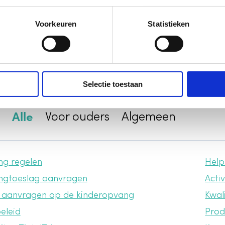
Voorkeuren
Statistieken
nisbank
 precies met kinderopvangtoeslag en wat is ons medicij
Heb je toch nog een vraag? Neem
contact
op!
Selectie toestaan
Alle
Voor ouders
Algemeen
ng regelen
Help
ngtoeslag aanvragen
Activ
g aanvragen op de kinderopvang
Kwali
eleid
Prod