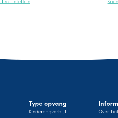
iten TintelTuin
Konn
Type opvang
Inform
Kinderdagverblijf
Over Tint