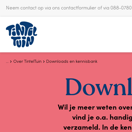
Neem contact op via ons
contactformulier
of via 088-078
S
k
i
p
t
o
c
Over TintelTuin
Downloads en kennisbank
o
n
Downl
t
e
n
t
Wil je meer weten ove
vind je o.a. handi
verzameld. In de ken