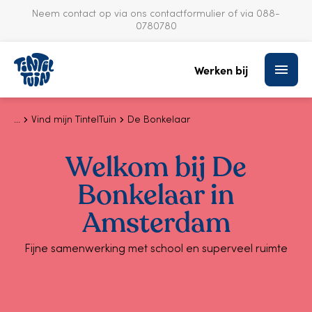
Neem contact op via ons
contactformulier
of via 088-
0780780
S
k
Werken bij
i
p
t
o
Vind mijn TintelTuin
De Bonkelaar
c
o
Welkom bij De
n
t
Bonkelaar in
e
n
Amsterdam
t
Fijne samenwerking met school en superveel ruimte