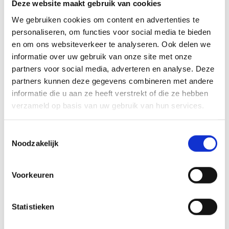
Deze website maakt gebruik van cookies
Bekijk rapport
We gebruiken cookies om content en advertenties te
personaliseren, om functies voor social media te bieden
en om ons websiteverkeer te analyseren. Ook delen we
informatie over uw gebruik van onze site met onze
partners voor social media, adverteren en analyse. Deze
partners kunnen deze gegevens combineren met andere
informatie die u aan ze heeft verstrekt of die ze hebben
verzameld op basis van uw gebruik van hun services.
T
Noodzakelijk
o
e
s
Voorkeuren
t
e
m
Statistieken
m