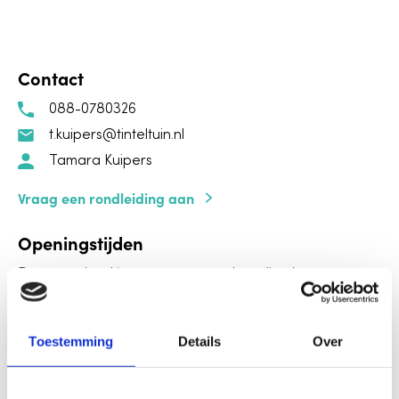
Contact
088-0780326
t.kuipers@tinteltuin.nl
Tamara Kuipers
Vraag een rondleiding aan
Openingstijden
De voorschool is open op maandag, dinsdag,
donderdag en vrijdag van 08.45 – 12.45 uur.
LRK
Toestemming
Details
Over
289164291