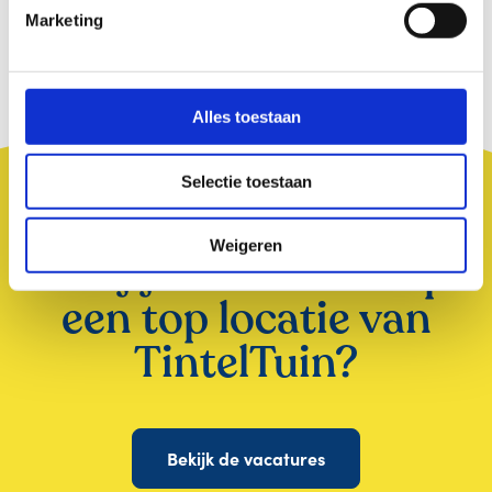
i
Marketing
n
g
s
s
Alles toestaan
e
l
Selectie toestaan
e
c
t
Weigeren
Wil jij ook werken op
i
e
een top locatie van
TintelTuin?
Bekijk de vacatures