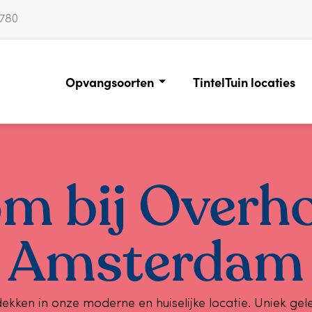
0780
Opvangsoorten
TintelTuin locaties
m bij Overho
Amsterdam
ekken in onze moderne en huiselijke locatie. Uniek gele