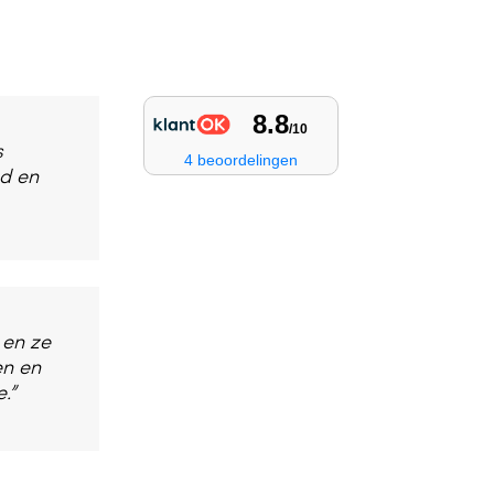
s
ed en
 en ze
en en
.”