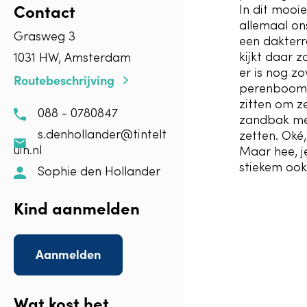
Contact
In dit mooi
allemaal on
Grasweg 3
een dakterr
kijkt daar z
1031 HW, Amsterdam
er is nog z
Routebeschrijving
perenboom e
zitten om ze
088 - 0780847
zandbak met
s.denhollander@tintelt
zetten. Oké
uin.nl
Maar hee, j
stiekem ook
Sophie den Hollander
Kind aanmelden
Aanmelden
Wat kost het