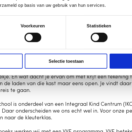
erzameld op basis van uw gebruik van hun services.
r over ons
Voorkeuren
Statistieken
 je geen huishoek of autohoek. Wij hebben een ministad.
uist zo leuk. Vandaag is het misschien een dierentuin,
Selectie toestaan
leuke speelhuisje kan een keuken zijn of een winkel. Va
t gaan, spelen en ontdekken wat jij wilt! Je kan natuur
kje. En wat dacht je ervan om met krijt een tekening
an de laden van die kast maar eens open. Je vindt d
reis te gaan.
hool is onderdeel van een Integraal Kind Centrum (I
. Daar onderscheiden we ons echt wel in. Voor onze peu
 naar de kleuterklas.
rhoeks werken wij met een VVE programma. VVE beteke