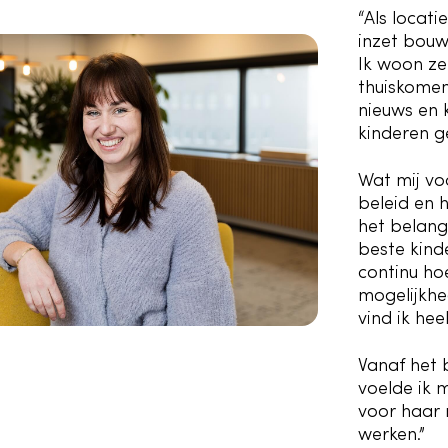
“Als locat
inzet bouw
Ik woon ze
thuiskomen
nieuws en 
kinderen g
Wat mij vo
beleid en h
het belang
beste kind
continu ho
mogelijkhed
vind ik hee
Vanaf het b
voelde ik 
voor haar 
werken.”