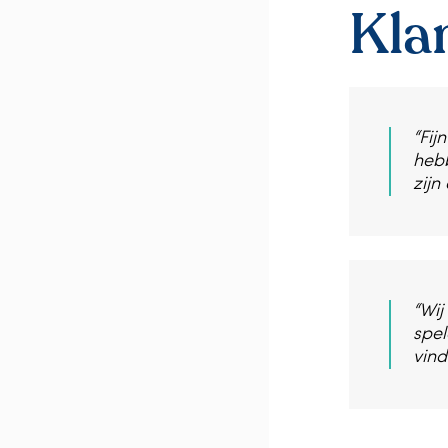
Kla
“Fij
hebb
zijn
“Wij
spel
vind