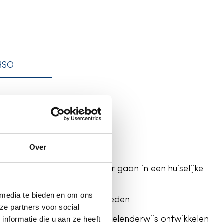
BSO
rschool
rhoeks
Over
, ontdekken en op avontuur gaan in een huiselijke
ving
 media te bieden en om ons
tad met heel veel mogelijkheden
ze partners voor social
nformatie die u aan ze heeft
dagindeling richt zich op spelenderwijs ontwikkelen