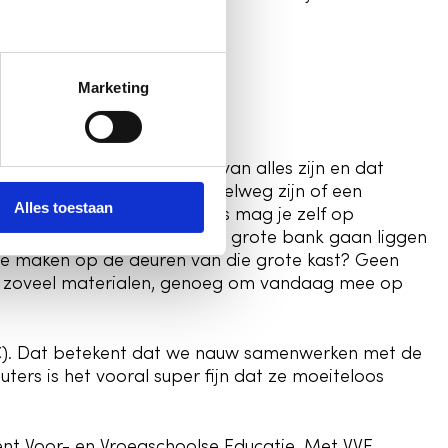
Marketing
 Wat dat is? Nou, dat kan van alles zijn en dat
 maar morgen kan het een snelweg zijn of een
Alles toestaan
ndaag mag jij kiezen. Bij ons mag je zelf op
lijk ook lekker languit op die grote bank gaan liggen
 te maken op de deuren van die grote kast? Geen
aar zoveel materialen, genoeg om vandaag mee op
KC). Dat betekent dat we nauw samenwerken met de
ters is het vooral super fijn dat ze moeiteloos
nt Voor- en Vroegschoolse Educatie. Met VVE