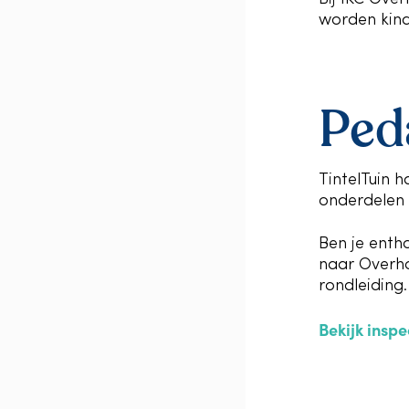
worden kind
t
i
e
Ped
TintelTuin 
onderdelen 
Ben je enth
naar Overho
rondleiding
Bekijk inspe