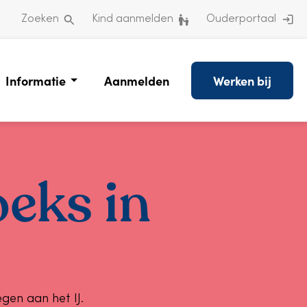
Zoeken
Kind aanmelden
Ouderportaal
Informatie
Aanmelden
Werken bij
eks in
gen aan het IJ.