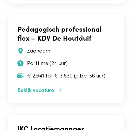
Pedagogisch professional
flex – KDV De Houtduif
Zaandam
Parttime (24 uur)
€ 2.641 tot € 3.630 (o.b.v. 36 uur)
Bekijk vacature
IKC Locatiemanager