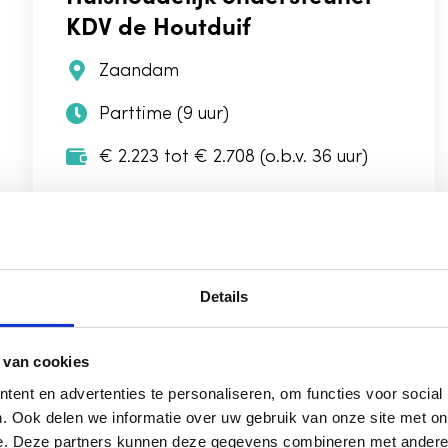
KDV de Houtduif
Zaandam
Parttime (9 uur)
€ 2.223 tot € 2.708 (o.b.v. 36 uur)
Bekijk vacature
Details
Pedagogisch professional VE
verticale groep – IKC
 van cookies
Noordrijk
ent en advertenties te personaliseren, om functies voor social
. Ook delen we informatie over uw gebruik van onze site met on
e. Deze partners kunnen deze gegevens combineren met andere i
Amsterdam Noord