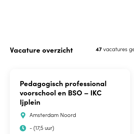
Vacature overzicht
47
vacatures g
Pedagogisch professional
voorschool en BSO – IKC
Ijplein
Amsterdam Noord
- (17,5 uur)