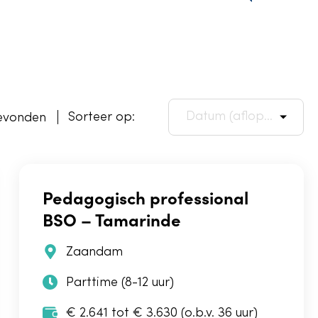
Sorteer op:
evonden
Pedagogisch professional
BSO – Tamarinde
Zaandam
Parttime (8-12 uur)
€ 2.641 tot € 3.630 (o.b.v. 36 uur)