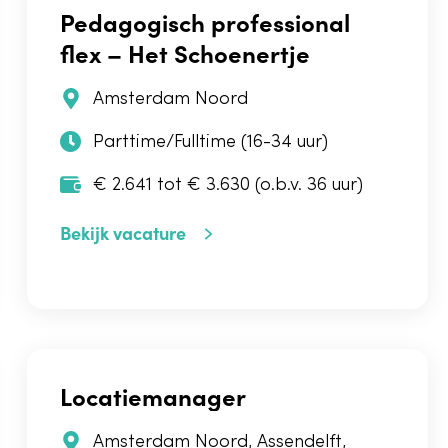
Pedagogisch professional
flex – Het Schoenertje
Amsterdam Noord
Parttime/Fulltime (16-34 uur)
€ 2.641 tot € 3.630 (o.b.v. 36 uur)
Bekijk vacature
Locatiemanager
Amsterdam Noord
,
Assendelft
,