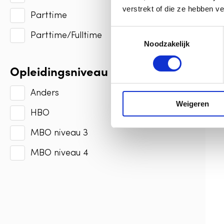
verstrekt of die ze hebben v
Parttime
T
Parttime/Fulltime
Noodzakelijk
o
e
Opleidingsniveau
s
t
e
Anders
Weigeren
m
HBO
m
i
MBO niveau 3
n
g
MBO niveau 4
s
s
e
l
e
c