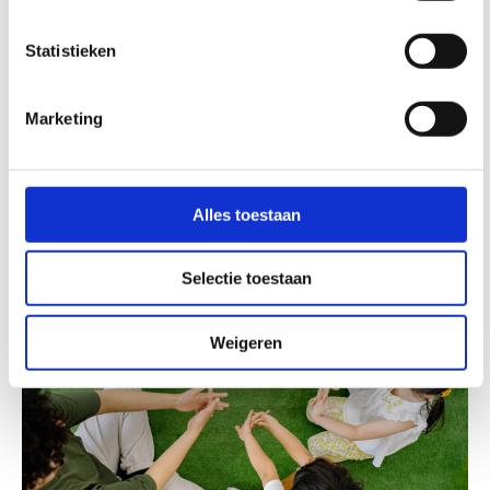
e
Enthousiasme om mee te bouwen aan een nieuw
m
Statistieken
IKC, een nieuw team en een nieuwe locatie
m
i
Een warme, professionele houding richting
Marketing
kinderen, ouders en collega’s
n
g
Doe de diplomacheck
s
s
Alles toestaan
e
l
Selectie toestaan
e
c
t
Weigeren
i
e