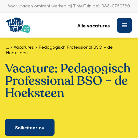
Voor vragen omtrent werken bij TintelTuin bel:
088-0780780
S
k
Alle vacatures
i
p
t
o
Vacatures
Pedagogisch Professional BSO – de
Hoeksteen
c
o
Vacature:
Pedagogisch
n
t
Professional BSO – de
e
n
Hoeksteen
t
Solliciteer nu