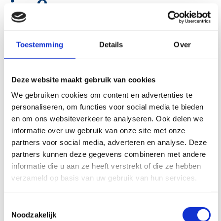
jou?
Een relevant MBO of HBO diploma
Toestemming
Details
Over
Je bent beschikbaar op dinsdag en donderdag
Wil je zelf bepalen hoeveel en wanneer je werkt?
Deze website maakt gebruik van cookies
Dan past werken in de
Flexpool
misschien bij jou.
We gebruiken cookies om content en advertenties te
Heb je een aanvullende training of opleiding nodig?
personaliseren, om functies voor social media te bieden
Die bieden wij ook. Neem dan een kijkje bij
Werken en
en om ons websiteverkeer te analyseren. Ook delen we
Leren
.
informatie over uw gebruik van onze site met onze
partners voor social media, adverteren en analyse. Deze
Doe de diplomacheck
partners kunnen deze gegevens combineren met andere
informatie die u aan ze heeft verstrekt of die ze hebben
verzameld op basis van uw gebruik van hun services.
T
Noodzakelijk
o