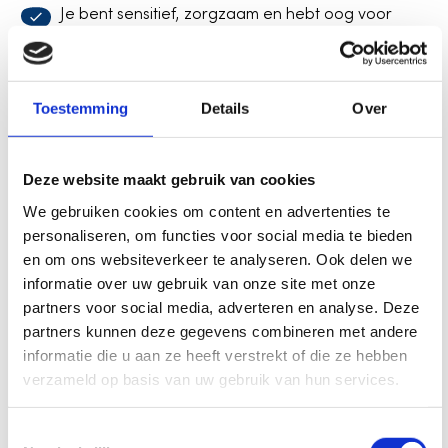
Je bent sensitief, zorgzaam en hebt oog voor
ieder kind
Je werkt graag samen en draagt bij aan een
positieve sfeer
Toestemming
Details
Over
Je bent betrokken, professioneel en betrouwbaar
Flexibiliteit in werktijden en werkwijze vinden we
Deze website maakt gebruik van cookies
belangrijk
We gebruiken cookies om content en advertenties te
Je hebt een babyspecialist-certificaat of wilt deze
personaliseren, om functies voor social media te bieden
via ons behalen
en om ons websiteverkeer te analyseren. Ook delen we
informatie over uw gebruik van onze site met onze
Beschikbaar van 07:30 uur tot 18:30 uur
partners voor social media, adverteren en analyse. Deze
Doe de diplomacheck
partners kunnen deze gegevens combineren met andere
informatie die u aan ze heeft verstrekt of die ze hebben
verzameld op basis van uw gebruik van hun services.
T