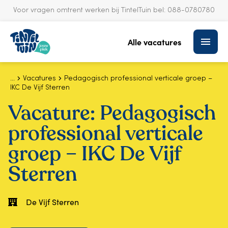
Voor vragen omtrent werken bij TintelTuin bel:
088-0780780
S
k
Alle vacatures
i
p
t
o
Vacatures
Pedagogisch professional verticale groep –
IKC De Vijf Sterren
c
o
Vacature:
Pedagogisch
n
t
professional verticale
e
n
groep – IKC De Vijf
t
Sterren
De Vijf Sterren