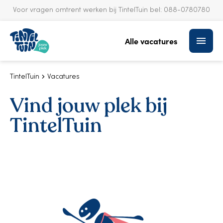
Voor vragen omtrent werken bij TintelTuin bel:
088-0780780
S
k
Alle vacatures
i
p
t
o
TintelTuin
Vacatures
c
Vind jouw plek bij
o
n
TintelTuin
t
e
n
t