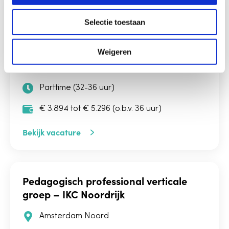
e
Locatiemanager
l
Selectie toestaan
e
Amsterdam Noord
,
Assendelft
,
Ilpendam
,
c
Koog aan de Zaan
,
Krommenie
,
Landsmeer
,
t
Weigeren
Oostzaan
,
Purmerend
,
Wormerveer
,
i
Zaandam
,
Zaandijk
e
Parttime (32-36 uur)
€ 3.894 tot € 5.296 (o.b.v. 36 uur)
Bekijk vacature
Pedagogisch professional verticale
groep – IKC Noordrijk
Amsterdam Noord