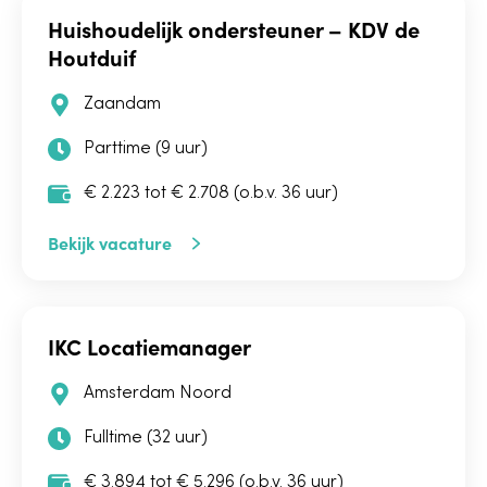
Huishoudelijk ondersteuner – KDV de
Houtduif
Zaandam
Parttime (9 uur)
€ 2.223 tot € 2.708 (o.b.v. 36 uur)
Bekijk vacature
IKC Locatiemanager
Amsterdam Noord
Fulltime (32 uur)
€ 3.894 tot € 5.296 (o.b.v. 36 uur)