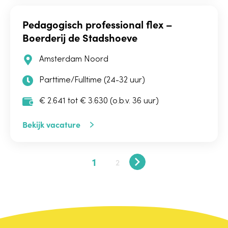
Pedagogisch professional flex –
Boerderij de Stadshoeve
Amsterdam Noord
Parttime/Fulltime (24-32 uur)
€ 2.641 tot € 3.630 (o.b.v. 36 uur)
Bekijk vacature
1
2