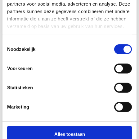
partners voor social media, adverteren en analyse. Deze
partners kunnen deze gegevens combineren met andere
€ 2.641 tot € 3.630 (o.b.v. 36 uur)
informatie die u aan ze heeft verstrekt of die ze hebben
Bekijk vacature
verzameld op basis van uw gebruik van hun services.
T
Noodzakelijk
o
Pedagogisch professional babygroep
e
– IKC De Vijf Sterren
s
Voorkeuren
t
Amsterdam Noord
e
m
Statistieken
Parttime (27 uur)
m
i
€ 2.641 tot € 3.630 (o.b.v. 36 uur)
Marketing
n
Bekijk vacature
g
s
s
Alles toestaan