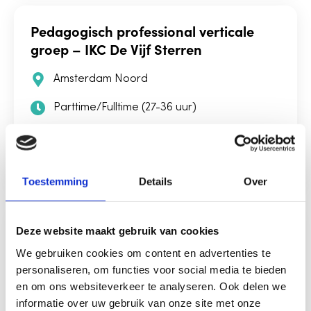
Pedagogisch professional verticale
groep – IKC De Vijf Sterren
Amsterdam Noord
Parttime/Fulltime (27-36 uur)
€ 2.641 tot € 3.630 (o.b.v. 36 uur)
Bekijk vacature
Toestemming
Details
Over
Pedagogisch professional flex – Het
Deze website maakt gebruik van cookies
Schoenertje
We gebruiken cookies om content en advertenties te
personaliseren, om functies voor social media te bieden
Amsterdam Noord
en om ons websiteverkeer te analyseren. Ook delen we
informatie over uw gebruik van onze site met onze
Parttime/Fulltime (16-34 uur)